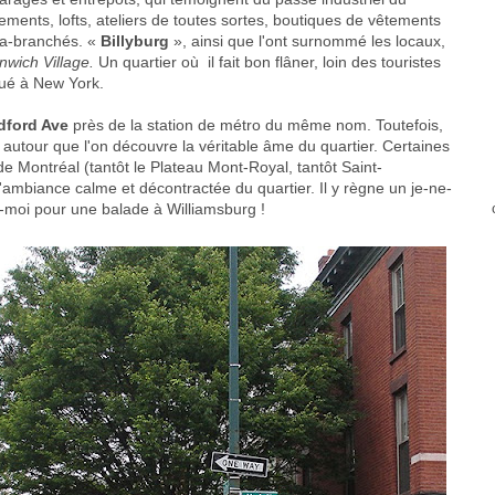
tements, lofts, ateliers de toutes sortes, boutiques de vêtements
tra-branchés. «
Billyburg
», ainsi que l'ont surnommé les locaux,
nwich Village.
Un quartier où il fait bon flâner, loin des touristes
itué à New York.
dford Ave
près de la station de métro du même nom. Toutefois,
t autour que l'on découvre la véritable âme du quartier. Certaines
de Montréal (tantôt le Plateau Mont-Royal, tantôt Saint-
 l'ambiance calme et décontractée du quartier. Il y règne un je-ne-
-moi pour une balade à Williamsburg !