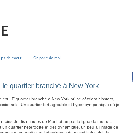
ps de coeur
On parle de moi
 le quartier branché à New York
 est LE quartier branché à New York où se côtoient hipsters,
ofessionnels. Un quartier fort agréable et hyper sympathique où je
à moins de dix minutes de Manhattan par la ligne de métro L
t un quartier hétéroclite et très dynamique, un peu à l'image de
arages et entrepôts, qui témoignent du passé industriel du