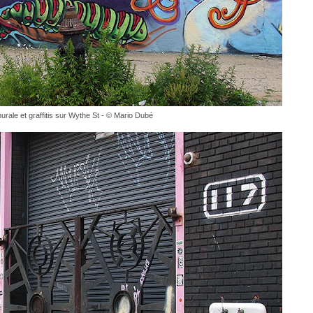
urale et graffitis sur Wythe St - © Mario Dubé