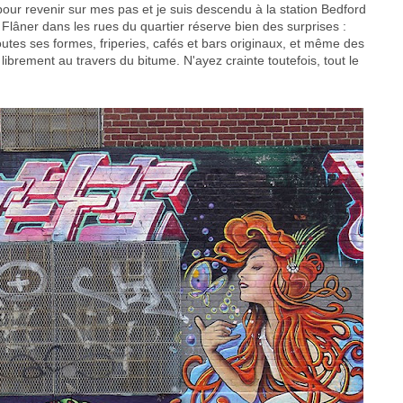
 pour revenir sur mes pas et je suis descendu à la station Bedford
Flâner dans les rues du quartier réserve bien des surprises :
toutes ses formes, friperies, cafés et bars originaux, et même des
librement au travers du bitume. N'ayez crainte toutefois, tout le