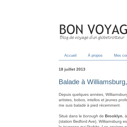
Accueil
À propos
Mes cou
18 juillet 2013
Balade à Williamsburg,
Depuis quelques années, Williamsburg
artistes, bobos, intellos et jeunes pr
me suis baladé à pied récemment.
Situé dans le
borough
de
Brooklyn
, 
(station Bedford Ave), Williamsburg es
la jeunesse qui l'habite.
Les anciens g