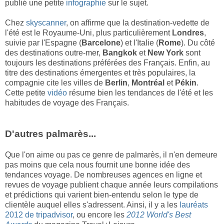
publié une petite
infographie
sur le sujet.
Chez
skyscanner
, on affirme que la destination-vedette de
l'été est le Royaume-Uni, plus particulièrement
Londres
,
suivie par l'Espagne (
Barcelone
) et l'Italie (
Rome
). Du côté
des destinations outre-mer,
Bangkok
et
New York
sont
toujours les destinations préférées des Français. Enfin, au
titre des destinations émergentes et très populaires, la
compagnie cite les villes de
Berlin
,
Montréal
et
Pékin
.
Cette petite
vidéo
résume bien les tendances de l'été et les
habitudes de voyage des Français.
D'autres palmarès...
Que l'on aime ou pas ce genre de palmarès, il n'en demeure
pas moins que cela nous fournit une bonne idée des
tendances voyage. De nombreuses agences en ligne et
revues de voyage publient chaque année leurs compilations
et prédictions qui varient bien-entendu selon le type de
clientèle auquel elles s'adressent. Ainsi, il y a les
lauréats
2012 de tripadvisor
, ou encore les
2012 World's Best