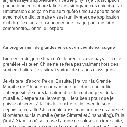
si j'ai essayé d'apprendre un peu le pinyin (la transcription
phonétique en écriture latine des sinogrammes chinois), j'ai
l'impression que ça ne me sera guère utile ! J'apporte donc
avec moi un dictionnaire visuel (un livre et une application
mobile). Je n'aurai qu'à pointer une image pour me faire
comprendre... enfin je l'espère !
Au programme : de grandes villes et un peu de campagne
Bien entendu, je ne ferai qu'effleurer ce vaste pays. Et cette
première visite en Chine ne se fera pas vraiment hors des
sentiers battus. Je visiterai surtout de grands classiques.
Je visiterai d'abord Pékin. Ensuite, j'irai voir la Grande
Muraille de Chine en dormant une nuit dans une petite
auberge située dans la nature directement au pied de la
muraille. J'espère seulement qu'il fera beau pour que je
puisse observer à la fois le coucher et le lever du soleil
depuis la muraille ! Je compte aussi marcher une dizaine de
kilomètres sur la muraille (entre Simatai et Jinshanling). Puis
j'irai à Xian, là où se trouve l'armée de soldats en terre cuite,
avant de grimper au sommet du mont Hua (Huashan), l'une