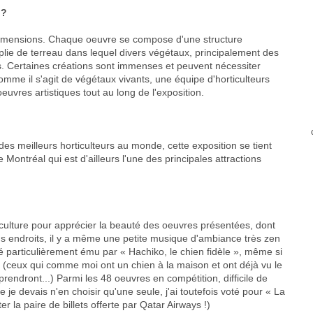
 ?
s dimensions. Chaque oeuvre se compose d'une structure
mplie de terreau dans lequel divers végétaux, principalement des
és. Certaines créations sont immenses et peuvent nécessiter
comme il s'agit de végétaux vivants, une équipe d'horticulteurs
s oeuvres artistiques tout au long de l'exposition.
es meilleurs horticulteurs au monde, cette exposition se tient
Montréal qui est d'ailleurs l'une des principales attractions
iculture pour apprécier la beauté des oeuvres présentées, dont
ns endroits, il y a même une petite musique d'ambiance très zen
i été particulièrement ému par « Hachiko, le chien fidèle », même si
 (ceux qui comme moi ont un chien à la maison et ont déjà vu le
mprendront...) Parmi les 48 oeuvres en compétition, difficile de
e je devais n'en choisir qu'une seule, j'ai toutefois voté pour « La
r la paire de billets offerte par Qatar Airways !)