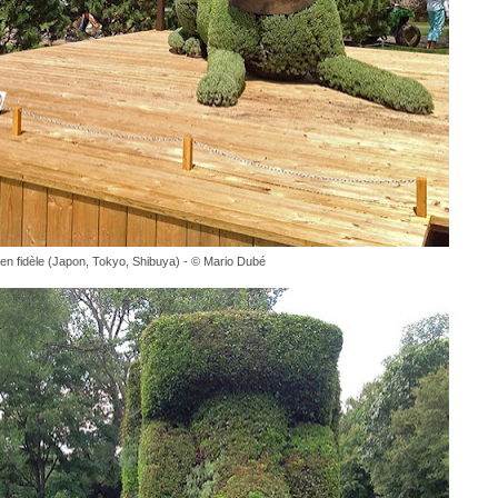
ien fidèle (Japon, Tokyo, Shibuya) - © Mario Dubé