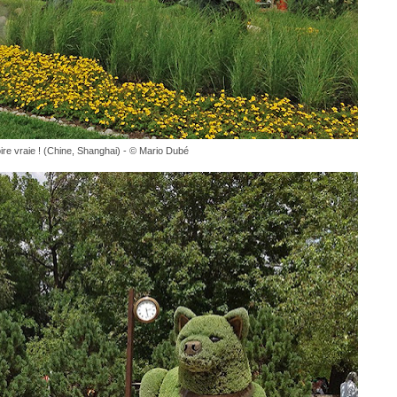
ire vraie ! (Chine, Shanghai) - © Mario Dubé