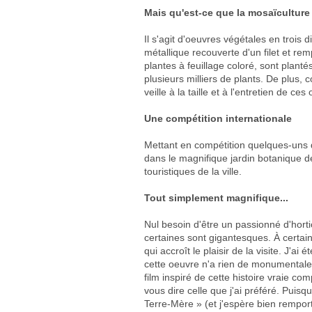
Mais qu'est-ce que la mosaïculture
Il s'agit d'oeuvres végétales en troi
métallique recouverte d'un filet et re
plantes à feuillage coloré, sont plant
plusieurs milliers de plants. De plus, 
veille à la taille et à l'entretien de ce
Une compétition internationale
Mettant en compétition quelques-uns d
dans le magnifique jardin botanique de 
touristiques de la ville.
Tout simplement magnifique...
Nul besoin d'être un passionné d'hort
certaines sont gigantesques. À certai
qui accroît le plaisir de la visite. J'a
cette oeuvre n'a rien de monumentale
film inspiré de cette histoire vraie co
vous dire celle que j'ai préféré. Puisqu
Terre-Mère » (et j'espère bien remporte