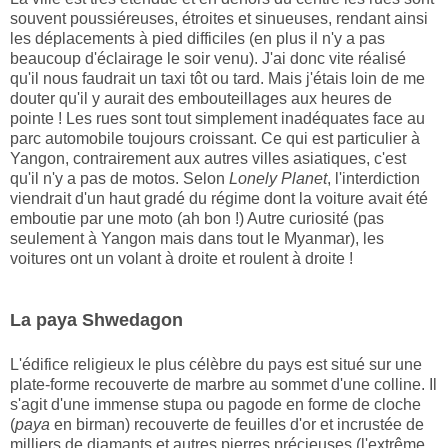
souvent poussiéreuses, étroites et sinueuses, rendant ainsi
les déplacements à pied difficiles (en plus il n'y a pas
beaucoup d'éclairage le soir venu). J'ai donc vite réalisé
qu'il nous faudrait un taxi tôt ou tard. Mais j'étais loin de me
douter qu'il y aurait des embouteillages aux heures de
pointe ! Les rues sont tout simplement inadéquates face au
parc automobile toujours croissant. Ce qui est particulier à
Yangon, contrairement aux autres villes asiatiques, c'est
qu'il n'y a pas de motos. Selon
Lonely Planet
, l'interdiction
viendrait d'un haut gradé du régime dont la voiture avait été
emboutie par une moto (ah bon !) Autre curiosité (pas
seulement à Yangon mais dans tout le Myanmar), les
voitures ont un volant à droite et roulent à droite !
La paya Shwedagon
L'édifice religieux le plus célèbre du pays est situé sur une
plate-forme recouverte de marbre au sommet d'une colline. Il
s'agit d'une immense stupa ou pagode en forme de cloche
(
paya
en birman) recouverte de feuilles d'or et incrustée de
milliers de diamants et autres pierres précieuses (l'extrême