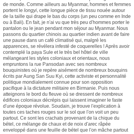
de monde. Comme ailleurs au Myanmar, hommes et femmes
portent le
longyi
, cette longue pièce de tissu nouée autour
de la taille qui drape le bas du corps (un peu comme en Inde
ou à Bali). En fait, je n'ai vu que très peu d'hommes porter le
pantalon ou le jean pendant mon séjour au Myanmar. Nous
passons du quartier chinois au quartier indien avant de faire
une pause dans un café climatisé qui, malgré les
apparences, se révélera infesté de coquerelles ! Après avoir
contemplé la paya Sule et le très bel hôtel de ville
mélangeant les styles coloniaux et orientaux, nous
empruntons la rue Pansodan avec ses nombreux
bouquinistes où je repère aisément de nombreux bouquins
écrits par Aung San Suu Kyi, cette activiste et personnalité
politique mondialement connue pour son opposition
pacifique à la dictature militaire en Birmanie. Puis nous
atteignons le bord du fleuve où se dressent de nombreux
édifices coloniaux décrépis qui laissent imaginer le faste
d'une époque révolue. Soudain, je trouve l'explication à
toutes ces taches rouges sur le sol que l'on voit un peu
partout. Ce sont les crachats provenant de la chique du
bétel, ce mélange de chaux et de noix d'arec râpée
enveloppé dans une feuille de bétel que l'on mâche partout