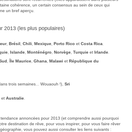
ertaine cohérence, un certain consensus au sein de ceux qui
ne un bref aperçu.
r 2013 (les plus populaires)
eur
,
Brésil
,
Chili
,
Mexique
,
Porto Rico
et
Costa Rica
.
quie
,
Islande
,
Monténégro
,
Norvège
,
Turquie
et
Irlande
.
 Sud
,
Île Maurice
,
Ghana
,
Malawi
et
République du
 dans trois semaines... Wouaouh !),
Sri
e
et
Australie
.
ns tendance annoncées pour 2013 (et comprendre aussi pourquoi
otre destination de rêve, pour vous inspirer, pour vous faire rêver
géographie, vous pouvez aussi consulter les liens suivants :