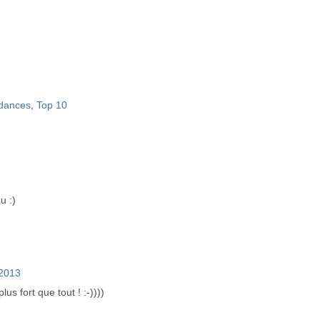
dances
,
Top 10
u :)
/2013
lus fort que tout ! :-))))