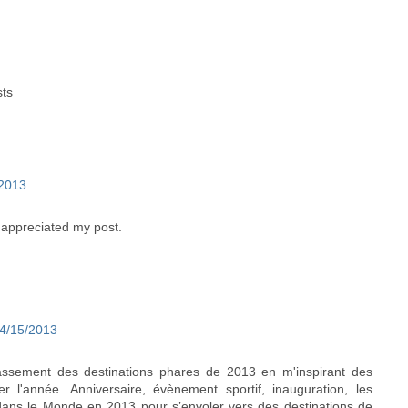
sts
/2013
 appreciated my post.
4/15/2013
lassement des destinations phares de 2013 en m'inspirant des
 l'année. Anniversaire, évènement sportif, inauguration, les
ans le Monde en 2013 pour s’envoler vers des destinations de