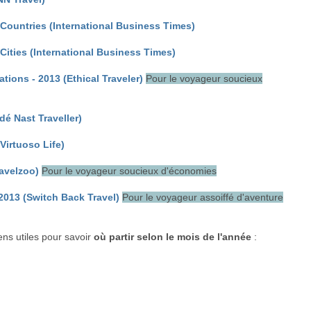
 Countries (International Business Times)
Cities (International Business Times)
tions - 2013 (Ethical Traveler)
Pour le voyageur soucieux
dé Nast Traveller)
Virtuoso Life)
avelzoo)
Pour le voyageur soucieux d'économies
2013 (Switch Back Travel)
Pour le voyageur assoiffé d'aventure
ens utiles pour savoir
où partir selon le mois de l'année
: