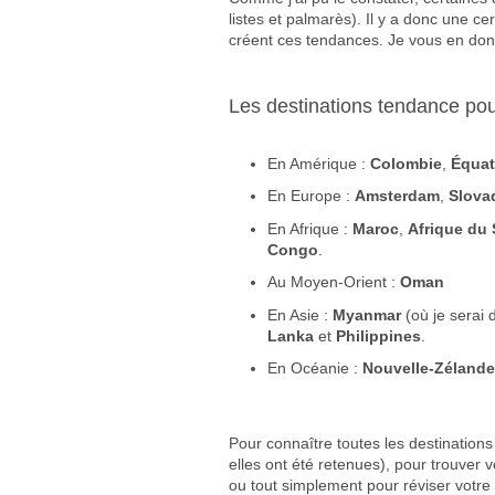
listes et palmarès). Il y a donc une c
créent ces tendances. Je vous en don
Les destinations tendance pou
En Amérique :
Colombie
,
Équat
En Europe :
Amsterdam
,
Slova
En Afrique :
Maroc
,
Afrique du
Congo
.
Au Moyen-Orient :
Oman
En Asie :
Myanmar
(où je serai
Lanka
et
Philippines
.
En Océanie :
Nouvelle-Zéland
Pour connaître toutes les destinatio
elles ont été retenues), pour trouver v
ou tout simplement pour réviser votre 