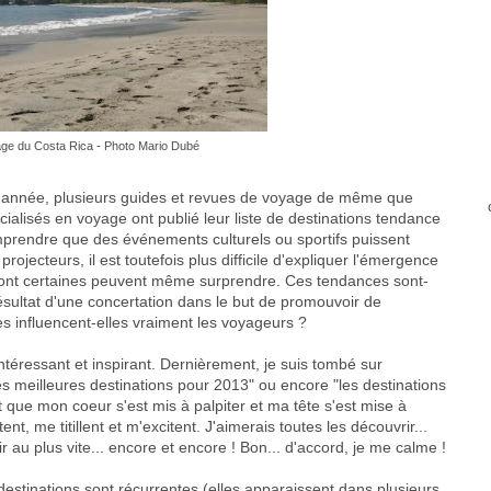
age du Costa Rica - Photo Mario Dubé
'année, plusieurs guides et revues de voyage de même que
ialisés en voyage ont publié leur liste de destinations tendance
omprendre que des événements culturels ou sportifs puissent
rojecteurs, il est toutefois plus difficile d'expliquer l'émergence
ont certaines peuvent même surprendre. Ces tendances sont-
 résultat d'une concertation dans le but de promouvoir de
s influencent-elles vraiment les voyageurs ?
intéressant et inspirant. Dernièrement, je suis tombé sur
les meilleures destinations pour 2013" ou encore "les destinations
 que mon coeur s'est mis à palpiter et ma tête s'est mise à
t, me titillent et m'excitent. J'aimerais toutes les découvrir...
tir au plus vite... encore et encore ! Bon... d'accord, je me calme !
destinations sont récurrentes (elles apparaissent dans plusieurs