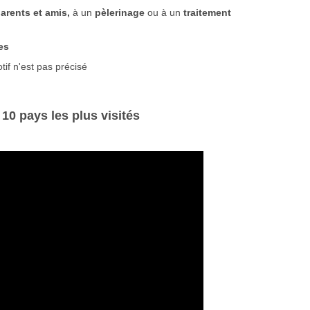
parents et amis,
à un
pèlerinage
ou à un
traitement
es
if n'est pas précisé
 10 pays les plus visités