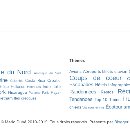
________________________________________________________
Thèmes
ue du Nord
Avions
Aéroports
Billets d'avion
Amérique du Sud
Coups de coeur
C
ine
Croatie
Costa Rica
Colombie
Escapades
Hôtels
Infographie
Inde
Grèce
Hollande
Italie
Honduras
Réc
Randonnées
ork
Restos
Nicaragua
Pays-
Panama
Paris
Tr
ietnam
Îles grecques
Tendances
Top 10
Trains
Écotouris
chiens
Voyages et vins
© Mario Dubé 2010-2019. Tous droits réservés. Présenté par
Blogger
.