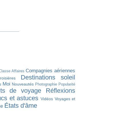
_________
Compagnies aériennes
Classe Affaires
Destinations soleil
roisières
Moi
s
Nouveautés
Photographie
Popularité
its de voyage
Réflexions
ucs et astuces
Vidéos
Voyages et
États d'âme
me