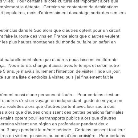
 villes. Pour certains le côté culturel est important alors que
 simplement la détente. Certains se contentent de destinations
et populaires, mais d'autres aiment davantage sortir des sentiers
out-inclus dans le Sud alors que d'autres optent pour un circuit
t faire la route des vins en France alors que d'autres veulent
r les plus hautes montagnes du monde ou faire un safari en
ut naturellement alors que d'autres nous laissent indifférents
a. Nos intérêts changent aussi avec le temps et selon notre
5 ans, je n'avais nullement l'intention de visiter l'Inde un jour,
sur ma liste d'endroits à visiter, puis j'ai finalement fait le
ément aussi d'une personne à l'autre. Pour certains c'est un
ur d'autres c'est un voyage en indépendant, guide de voyage en
e à roulettes alors que d'autres partent avec leur sac à dos.
es alors que d'autres choisissent des petites pensions familiales
ertains optent pour les transports publics alors que d'autres
Certains visitent une région en profondeur pendant deux
2 ou 3 pays pendant la même période. Certains passent tout leur
tres en visitent plusieurs au cours d'une croisière. Pour certains