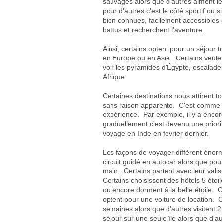
sauvages alors que d'autres aiment les
pour d'autres c'est le côté sportif ou
bien connues, facilement accessibles 
battus et recherchent l'aventure.
Ainsi, certains optent pour un séjour t
en Europe ou en Asie. Certains veulen
voir les pyramides d'Égypte, escalade
Afrique.
Certaines destinations nous attirent to
sans raison apparente. C'est comme ç
expérience. Par exemple, il y a encore 
graduellement c'est devenu une priorité 
voyage en Inde en février dernier.
Les façons de voyager diffèrent énorm
circuit guidé en autocar alors que po
main. Certains partent avec leur valis
Certains choisissent des hôtels 5 étoil
ou encore dorment à la belle étoile. C
optent pour une voiture de location. 
semaines alors que d'autres visitent 
séjour sur une seule île alors que d'au